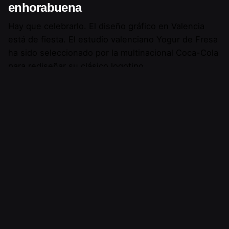
enhorabuena
Hay que celebrarlo. El diseño gráfico en Valencia
está de fiesta. El estudio valenciano Yogur de Fresa
ha sido seleccionado por la multinacional Coca-Cola
para rediseñar su clásico logotipo.
Cosicas
Noticias
1
2
Buscar
Buscar
Entradas recientes