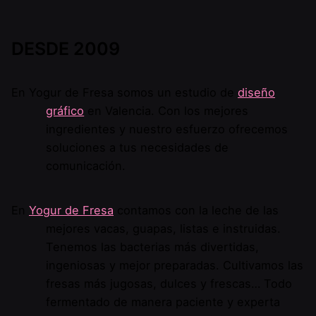
DESDE 2009
En Yogur de Fresa somos un estudio de
diseño
gráfico
en Valencia. Con los mejores
ingredientes y nuestro esfuerzo ofrecemos
soluciones a tus necesidades de
comunicación.
En
Yogur de Fresa
contamos con la leche de las
mejores vacas, guapas, listas e instruidas.
Tenemos las bacterias más divertidas,
ingeniosas y mejor preparadas. Cultivamos las
fresas más jugosas, dulces y frescas… Todo
fermentado de manera paciente y experta