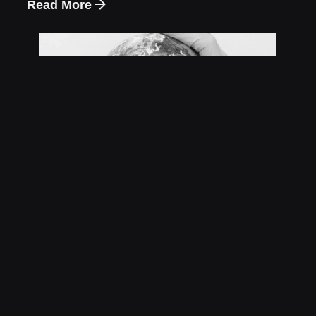
Read More
6 min read
4 de mayo de 2024
Diseño gráfico sostenible: cómo crear
impacto visual sin dañar el planeta
Las marcas, diseñadores y creativos tienen la
responsabilidad de considerar el impacto
ecológico de cada una de sus decisiones
visuales.