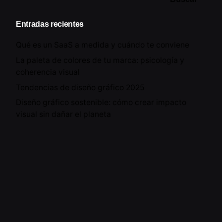
Entradas recientes
Qué es un SaaS a medida y cuándo te conviene
La paleta de colores de tu marca: psicología y
coherencia visual
Tendencias de diseño gráfico 2025
Diseño gráfico sostenible: cómo crear impacto
visual sin dañar el planeta
Cómo potenciar la creatividad
Categorías
Campañas sorprendentes
(6)
Cosicas
(31)
Noticias
(36)
Tecnología
(25)