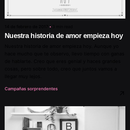
14 de febrero de 2017
3 min read
Nuestra historia de amor empieza hoy
Nuestra historia de amor empieza hoy. Aunque yo
hace mucho que te observo, llevo tiempo con ganas
de hablarte. Creo que eres genial y haces grandes
cosas, pero sobre todo, creo que juntos vamos a
llegar muy lejos.
Campañas sorprendentes