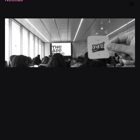
18 de febrero de 2014
3 min read
The App Date Valencia
Yogur de Fresa asistió a The App Date Valencia. El
evento de referencia sobre...
Noticias