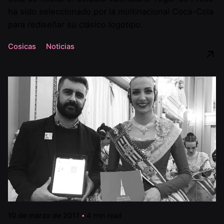
ha sido seleccionado por la multinacional Coca-Cola
para rediseñar su clásico logotipo.
Cosicas
Noticias
10 de marzo de 2017
4 min read