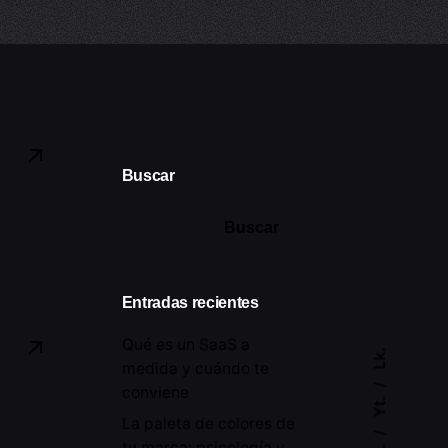
Buscar
Buscar
Entradas recientes
Qué es un SaaS a
Lk.
medida y cuándo te
conviene
Yt.
La paleta de colores de
tu marca: psicología y