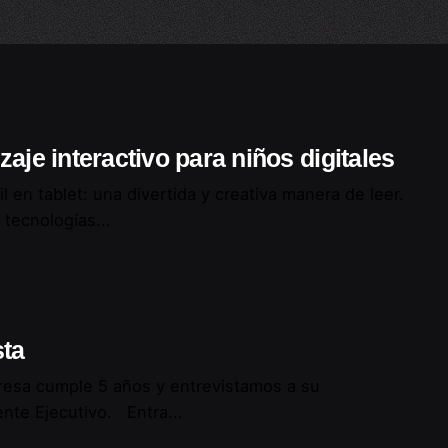
aje interactivo para niños digitales
til en tablet: una divertida y creativa manera de leer.
tecnologías...
sta
resa cumple 5 años y entrevistamos a su
nte Ejecutivo. Entra...