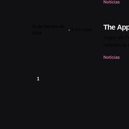
Noticias
The App
18 de febrero de
3 min read
2014
Yogur de F
referencia 
Noticias
1