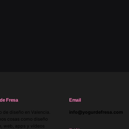
de Fresa
Email
o de diseño en Valencia.
info@yogurdefresa.com
os cosas como diseño
o, web, apps y vídeos