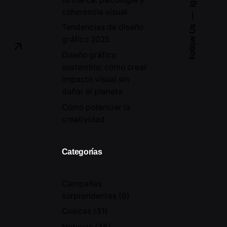
Ig.
coherencia visual
Tendencias de diseño
Follow Us
gráfico 2025
Diseño gráfico
sostenible: cómo crear
impacto visual sin
dañar el planeta
Cómo potenciar la
creatividad
Categorías
Campañas
sorprendentes
(6)
Cosicas
(31)
Noticias
(36)