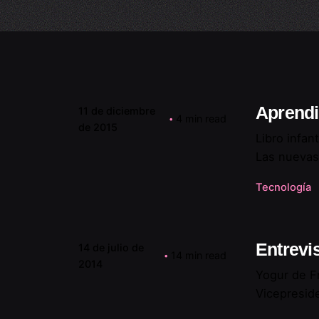
Aprendiz
11 de diciembre
4 min read
de 2015
Libro infan
Las nuevas 
Tecnología
Entrevi
14 de julio de
14 min read
2014
Yogur de F
Vicepreside