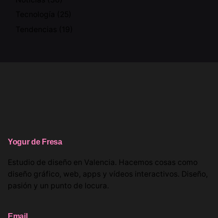
Tecnología
(25)
Tendencias
(19)
Yogur de Fresa
Estudio de diseño en Valencia. Hacemos cosas como
diseño gráfico, web, apps y vídeos interactivos. Diseño,
pasión y un punto de locura.
Email