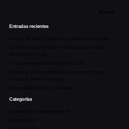
Buscar
Entradas recientes
Qué es un SaaS a medida y cuándo te conviene
La paleta de colores de tu marca: psicología y
coherencia visual
Tendencias de diseño gráfico 2025
Diseño gráfico sostenible: cómo crear impacto
visual sin dañar el planeta
Cómo potenciar la creatividad
Categorías
Campañas sorprendentes
(6)
Cosicas
(31)
Noticias
(36)