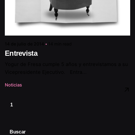
14 de julio de 2014
14 min read
Entrevista
Yogur de Fresa cumple 5 años y entrevistamos a su
Vicepresidente Ejecutivo. Entra...
Noticias
1
Buscar