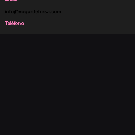
info@yogurdefresa.com
Teléfono
685 534 209
685 733 610
Síguenos
Instagram
Youtube
Facebook
Twitter
Linkedin
©2009-2025. Todos los derechos reservados. Yogur de