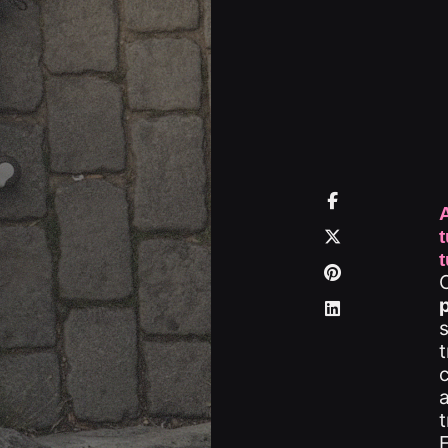
t
C
s
a
t
E