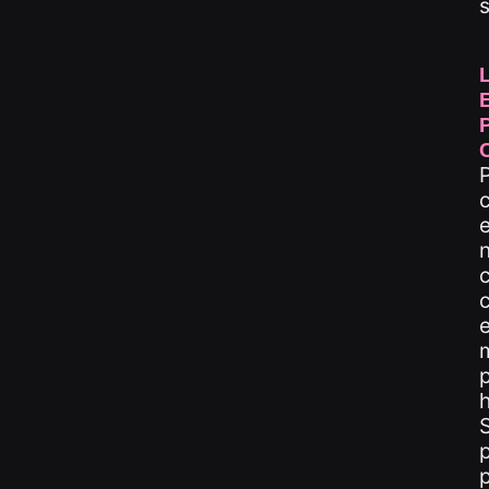
P
n
e
m
p
p
p