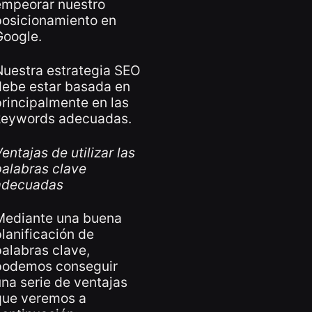
empeorar nuestro
posicionamiento en
Google.
Nuestra estrategia SEO
debe estar basada en
rincipalmente en las
keywords adecuadas.
entajas de utilizar las
palabras clave
adecuadas
Mediante una buena
lanificación de
alabras clave,
podemos conseguir
na serie de ventajas
que veremos a