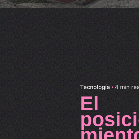
4 min re
Tecnología
El
posic
mient