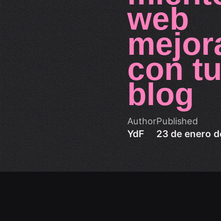
web
mejor
con t
blog
Author
Published
YdF
23 de enero d