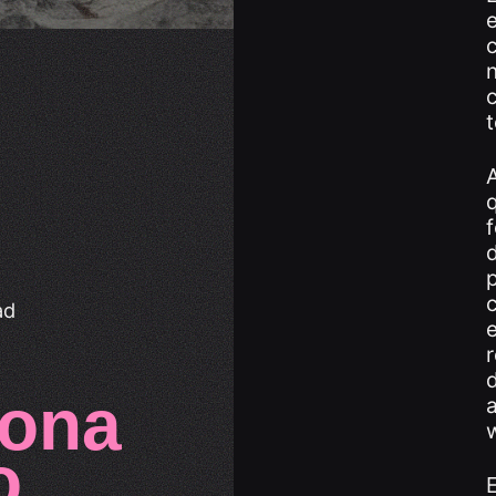
e
c
t
A
q
f
p
ad
r
d
iona
a
o
E