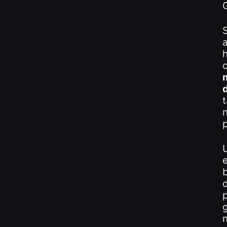
S
m
t
n
d
p
g
n