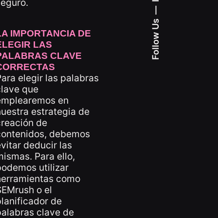
seguro.
Follow Us
LA IMPORTANCIA DE
ELEGIR LAS
PALABRAS CLAVE
CORRECTAS
ara elegir las palabras
clave que
emplearemos en
uestra estrategia de
creación de
contenidos, debemos
vitar deducir las
ismas. Para ello,
odemos utilizar
herramientas como
SEMrush o el
lanificador de
alabras clave de