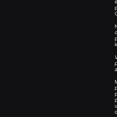
p
V
p
p
u