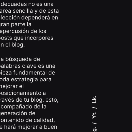
adecuadas no es una
area sencilla y de esta
elección dependerá en
ran parte la
epercusión de los
posts que incorpores
n el blog.
La búsqueda de
alabras clave es una
pieza fundamental de
oda estrategia para
ejorar el
posicionamiento a
Lk.
ravés de tu blog
, esto,
acompañado de la
generación de
Yt.
ontenido de calidad,
e hará mejorar a buen
Ig.