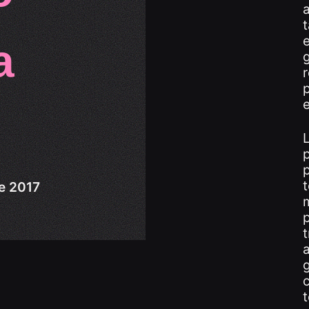
t
a
g
r
u
e
p
t
e 2017
m
t
c
t