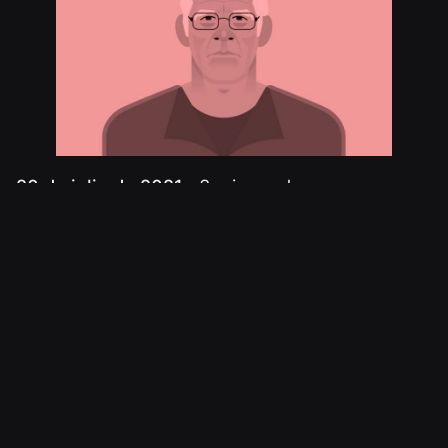
3 min read
20 de julio de 2021
Proyecto Euro rajadores del fútbol
Otra de las locuras de Yogur de Fresa, que
cuando tiene tiempo, se enfrasca en estos
proyectos.
Cosicas
Noticias
Read More