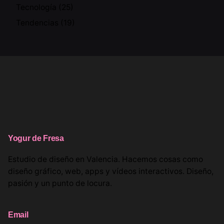
Tecnología
(25)
Tendencias
(19)
Yogur de Fresa
Estudio de diseño en Valencia. Hacemos cosas como
diseño gráfico, web, apps y vídeos interactivos. Diseño,
pasión y un punto de locura.
Email