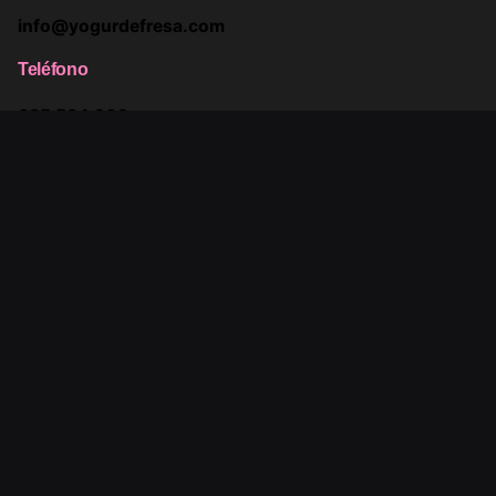
info@yogurdefresa.com
Teléfono
685 534 209
685 733 610
Síguenos
Instagram
Youtube
Facebook
Twitter
Linkedin
©2009-2025. Todos los derechos reservados. Yogur de
Fresa SL | Estudio de diseño gráfico en Valencia.