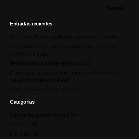
Buscar
Entradas recientes
Qué es un SaaS a medida y cuándo te conviene
La paleta de colores de tu marca: psicología y
coherencia visual
Tendencias de diseño gráfico 2025
Diseño gráfico sostenible: cómo crear impacto
visual sin dañar el planeta
Cómo potenciar la creatividad
Categorías
Campañas sorprendentes
(6)
Cosicas
(31)
Noticias
(36)