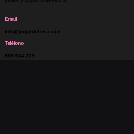
pasión y un punto de locura.
Email
info@yogurdefresa.com
Teléfono
685 534 209
685 733 610
Síguenos
Instagram
Youtube
Facebook
Twitter
Linkedin