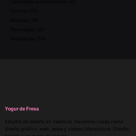
Campañas sorprendentes
(6)
Cosicas
(31)
Noticias
(36)
Tecnología
(25)
Tendencias
(19)
Yogur de Fresa
Estudio de diseño en Valencia. Hacemos cosas como
diseño gráfico, web, apps y vídeos interactivos. Diseño,