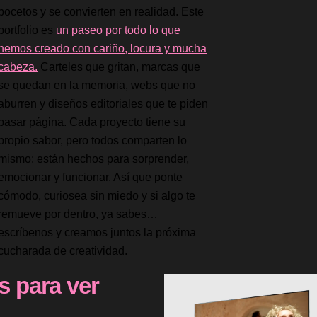
bocetos y se convierten en realidad. Este
portfolio es
un paseo por todo lo que
hemos creado con cariño, locura y mucha
cabeza.
Carteles que gritan, marcas que
se quedan en la memoria, webs que no
aburren y diseños editoriales que te piden
pasar página. Cada proyecto tiene su
propio sabor, pero todos comparten lo
mismo: están hechos para sorprender,
emocionar y funcionar. Así que ponte
cómodo, curiosea sin miedo y si algo te
remueve por dentro, ya sabes…
escríbenos y creamos juntos la próxima
cucharada de creatividad.
s para ver