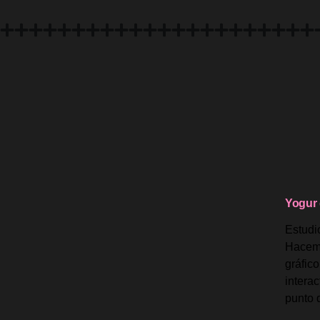
Yogur 
Estudi
Hacem
gráfic
interac
punto 