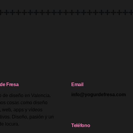
de Fresa
Email
info@yogurdefresa.com
o de diseño en Valencia.
os cosas como diseño
o, web, apps y vídeos
tivos. Diseño, pasión y un
de locura.
Teléfono