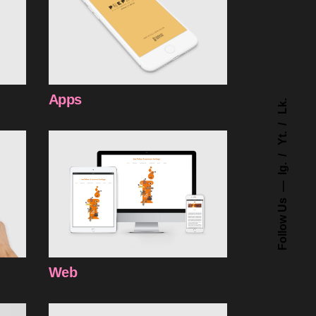
Apps
Lk.
Yt.
Ig.
Follow Us
Web