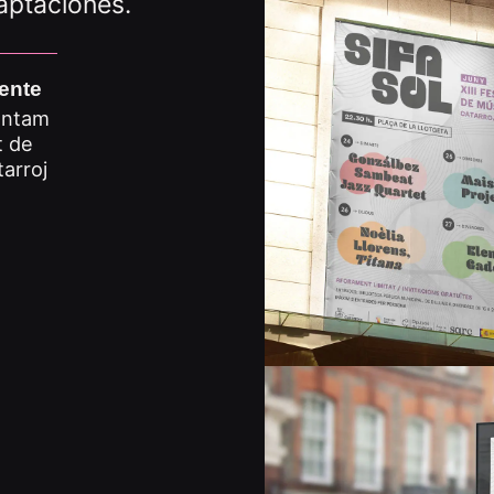
aptaciones.
iente
untam
t de
tarroj