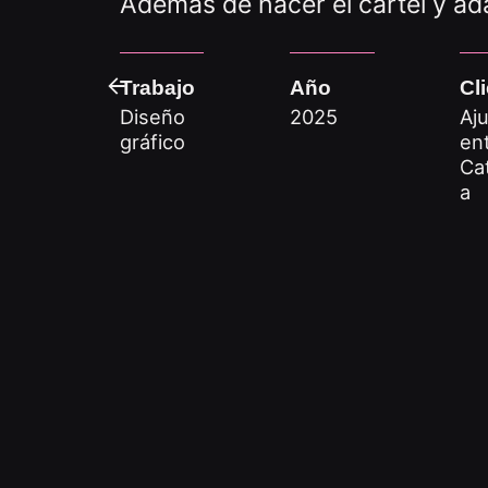
Además de hacer el cartel y ad
Trabajo
Año
Cl
Diseño
2025
Aj
gráfico
en
Ca
a