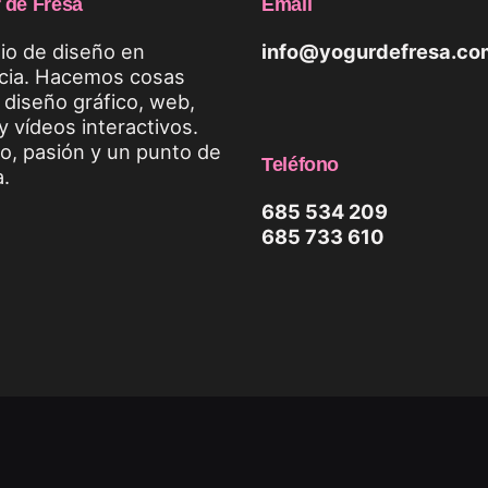
 de Fresa
Email
io de diseño en
info@yogurdefresa.co
cia. Hacemos cosas
diseño gráfico, web,
y vídeos interactivos.
o, pasión y un punto de
Teléfono
a.
685 534 209
685 733 610
dos. Yogur de Fresa SL | Estudio de diseño
Polí