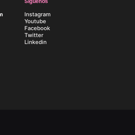
Síguenos
m
Instagram
Youtube
Facebook
Twitter
Linkedin
tica de privacidad
|
Aviso legal
|
Política
de cookies