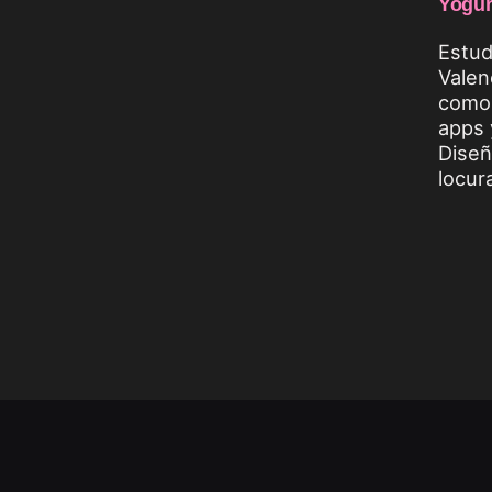
Yogur
Estud
Valen
como 
apps 
Diseñ
locur
©2009-2025. Todos los derechos reserva
gráfico en Valencia.