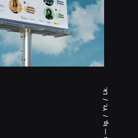
Lk.
Yt.
Ig.