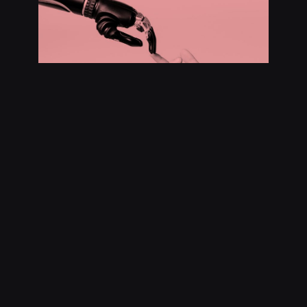
4 min read
11 de abril de 2023
El impacto de la IA en el diseño gráfico
La inteligencia artificial (IA) ha tenido un
impacto significativo en el diseño gráfico en
los últimos años. Ha transformado la forma en
que los diseñadores trabajan.
Cosicas
Noticias
Tecnología
Tendencias
Read More